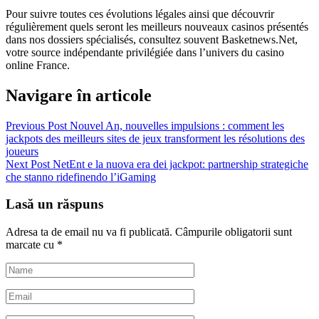
Pour suivre toutes ces évolutions légales ainsi que découvrir
régulièrement quels seront les meilleurs nouveaux casinos présentés
dans nos dossiers spécialisés, consultez souvent Basketnews.Net,
votre source indépendante privilégiée dans l’univers du casino
online France.​
Navigare în articole
Previous Post
Nouvel An, nouvelles impulsions : comment les
jackpots des meilleurs sites de jeux transforment les résolutions des
joueurs
Next Post
NetEnt e la nuova era dei jackpot: partnership strategiche
che stanno ridefinendo l’iGaming
Lasă un răspuns
Adresa ta de email nu va fi publicată.
Câmpurile obligatorii sunt
marcate cu
*