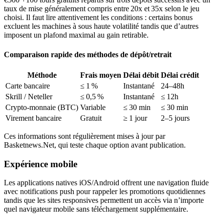
taux de mise généralement compris entre 20x et 35x selon le jeu
choisi. Il faut lire attentivement les conditions : certains bonus
excluent les machines à sous haute volatilité tandis que d’autres
imposent un plafond maximal au gain retirable.
Comparaison rapide des méthodes de dépôt/retrait
Méthode
Frais moyen
Délai débit
Délai crédit
Carte bancaire
≤ 1 %
Instantané
24–48h
Skrill / Neteller
≤ 0,5 %
Instantané
≤ 12h
Crypto‑monnaie (BTC)
Variable
≤ 30 min
≤ 30 min
Virement bancaire
Gratuit
≥ 1 jour
2–5 jours
Ces informations sont régulièrement mises à jour par
Basketnews.Net, qui teste chaque option avant publication.
Expérience mobile
Les applications natives iOS/Android offrent une navigation fluide
avec notifications push pour rappeler les promotions quotidiennes
tandis que les sites responsives permettent un accès via n’importe
quel navigateur mobile sans téléchargement supplémentaire.