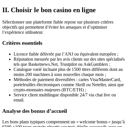
II. Choisir le bon casino en ligne
Sélectionner une plateforme fiable repose sur plusieurs critères
objectifs qui permettent d’éviter les arnaques et d’optimiser
l’expérience utilisateur.
Critères essentiels
Licence fiable délivrée par l’ANJ ou équivalent européen ;
Réputation mesurée par les avis clients sur des sites spécialisés
tels que Basketnews.Net, Trustpilot ou AskGamblers ;
Catalogue varié incluant plus de 1500 titres différents dont au
moins 200 machines à sous nouvelles chaque mois ;
Méthodes de paiement diversifiées : cartes Visa/MasterCard,
portefeuilles électroniques comme Skrill ou Neteller, ainsi que
crypto‑monnaies majeures (BTC/ETH) ;
Service client multilingue disponible 24/7 via chat live ou
email.
Analyse des bonus d’accueil
Les bons plans typiques comprennent un « welcome bonus » jusqu’à
€500 +100 tours gratuits répartis sur trois dépôts successifs avec un