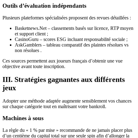
Outils d’évaluation indépendants
Plusieurs plateformes spécialisées proposent des revues détaillées :
Basketnews.Net – classements basés sur licence, RTP moyen
et support client ;
CasinoGuru – scores ESG incluant responsabilité sociale ;
AskGamblers – tableau comparatif des plaintes résolues vs
non résolues .
Ces sources permettent aux joueurs français d’obtenir une vue
objective avant toute inscription.
III. Stratégies gagnantes aux différents
jeux
Adopter une méthode adaptée augmente sensiblement vos chances
sur chaque catégorie tout en maîtrisant votre bankroll.
Machines à sous
La règle du « 1 % par mise » recommande de ne jamais placer plus
d’un centième du capital total sur une seule spin afin d’allonger la