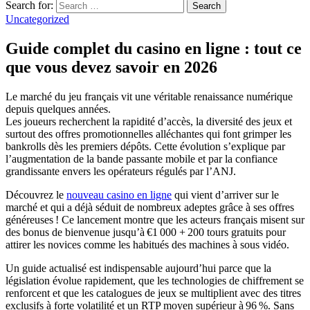
Search for:
Search
Uncategorized
Guide complet du casino en ligne : tout ce
que vous devez savoir en 2026
Le marché du jeu français vit une véritable renaissance numérique
depuis quelques années.
Les joueurs recherchent la rapidité d’accès, la diversité des jeux et
surtout des offres promotionnelles alléchantes qui font grimper les
bankrolls dès les premiers dépôts. Cette évolution s’explique par
l’augmentation de la bande passante mobile et par la confiance
grandissante envers les opérateurs régulés par l’ANJ.
Découvrez le
nouveau casino en ligne
qui vient d’arriver sur le
marché et qui a déjà séduit de nombreux adeptes grâce à ses offres
généreuses ! Ce lancement montre que les acteurs français misent sur
des bonus de bienvenue jusqu’à €1 000 + 200 tours gratuits pour
attirer les novices comme les habitués des machines à sous vidéo.
Un guide actualisé est indispensable aujourd’hui parce que la
législation évolue rapidement, que les technologies de chiffrement se
renforcent et que les catalogues de jeux se multiplient avec des titres
exclusifs à forte volatilité et un RTP moyen supérieur à 96 %. Sans